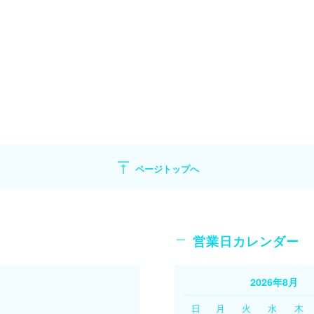
vertical_align_top
ページトップへ
営業日カレンダー
2026年8月
。
日
月
火
水
木