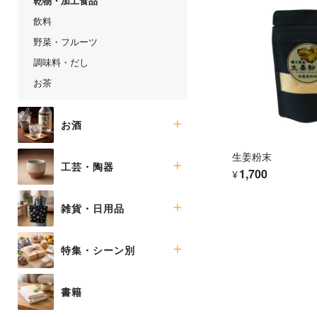
乾物・加工食品
飲料
野菜・フルーツ
調味料・だし
お茶
お酒
生姜粉末
ビール類
工芸・陶器
¥1,700
焼酎
マグ・カップ類
雑貨・日用品
皿・鉢
花器・オブジェ
布小物
特集・シーン別
伝統工芸品
インテリア雑貨
急須
生活雑貨
季節のおすすめ
書籍
茶器セット
ファッション小物
ギフトセット