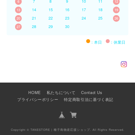
7
8
9
10
11
6
12
14
15
16
17
18
13
19
21
22
23
24
25
20
26
28
29
30
27
：本日
：休業日
HOME
私たちについて
Contact Us
プライバシーポリシー
特定商取引法に基づく表記
Copyright © TANESTORE | 種子島物産応援ショップ. All Rights Reserved.