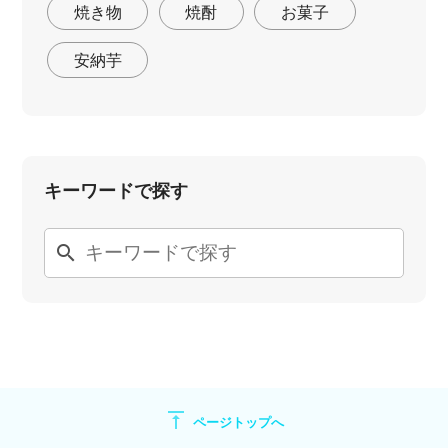
焼き物
焼酎
お菓子
安納芋
キーワードで探す
search
vertical_align_top
ページトップへ