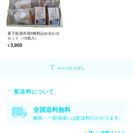
菓子処酒井屋6種類詰め合わせ
セット（10個入）
¥3,900
vertical_align_top
ページトップへ
配送料について
全国送料無料
離島・一部地域へは配送料がかかります。
詳しい送料はこちら