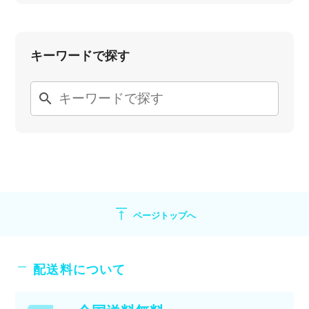
キーワードで探す
search
vertical_align_top
ページトップへ
配送料について