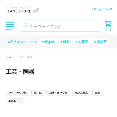
私たちについて
人気キーワード
焼き物
焼酎
お菓子
安納芋
Home
工芸・陶器
工芸・陶器
マグ・カップ類
皿・鉢
花器・オブジェ
伝統工芸品
急須
茶器セット