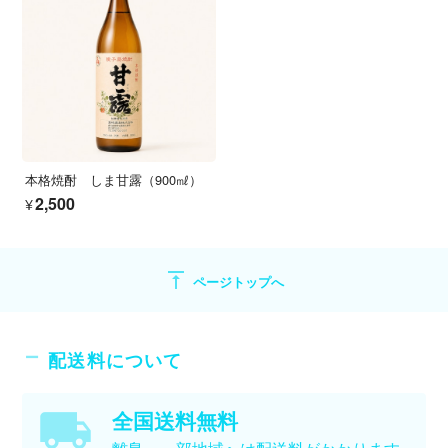
本格焼酎 しま甘露（900㎖）
¥2,500
vertical_align_top
ページトップへ
配送料について
全国送料無料