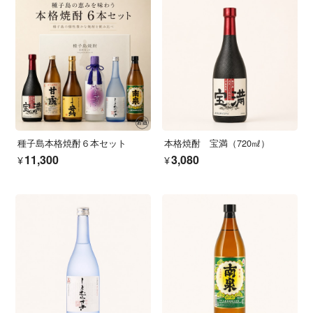
種子島本格焼酎６本セット
本格焼酎 宝満（720㎖）
¥11,300
¥3,080