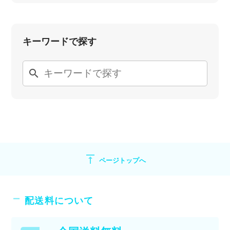
キーワードで探す
search
vertical_align_top
ページトップへ
配送料について