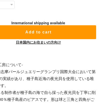
International shipping available
Add to cart
日本国内にお住まいの方向け
工房について-
勢志摩パールジュエリーグランプリ国際大会において第
賞の実績があり、種子島近海の夜光貝を使用している唯
です。
ある制作者が種子島の海で自ら採った夜光貝を丁寧に削
00％種子島産のピアスです。形は球と三角と四角がご
。