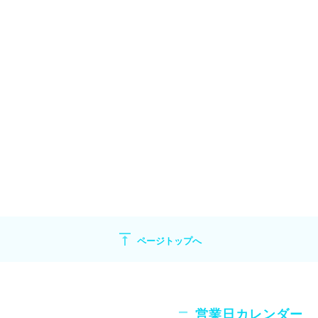
vertical_align_top
ページトップへ
営業日カレンダー