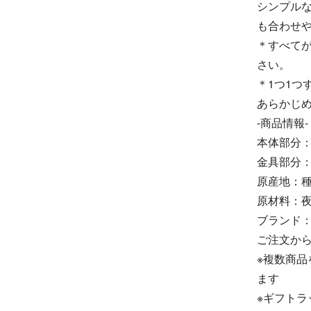
シンプル
も合わせ
＊すべて
さい。
＊1つ1つ
あらかじ
-商品情報-
本体部分：
金具部分：約
原産地：
原材料：
ブランド
ご注文から
※複数商
ます
※ギフトラ