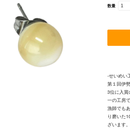
数量
-せいめい
第１回伊
3位に入
一の工房
漁師でも
り磨いた1
ざいます